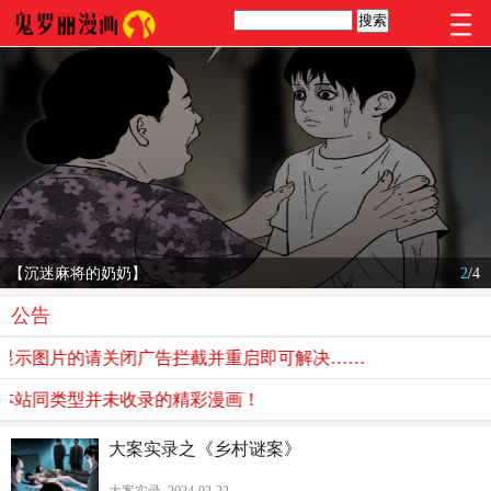
【沉迷麻将的奶奶】
2
/
4
公告
示图片的请关闭广告拦截并重启即可解决……
站同类型并未收录的精彩漫画！
大案实录之《乡村谜案》