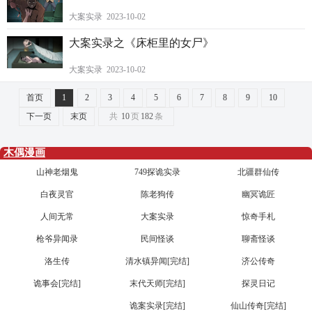
大案实录 2023-10-02
大案实录之《床柜里的女尸》
大案实录 2023-10-02
首页
1
2
3
4
5
6
7
8
9
10
下一页
末页
共
10
页
182
条
木偶漫画
山神老烟鬼
749探诡实录
北疆群仙传
白夜灵官
陈老狗传
幽冥诡匠
人间无常
大案实录
惊奇手札
枪爷异闻录
民间怪谈
聊斋怪谈
洛生传
清水镇异闻[完结]
济公传奇
诡事会[完结]
末代天师[完结]
探灵日记
诡案实录[完结]
仙山传奇[完结]