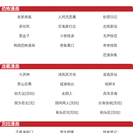
恐怖漫画
老舅画诡
人间无恶魔
欲望日记
原住民
百鬼夜行志
志怪新说
黑盒子
小智怪谈
无声惊恐
韩国恐怖漫画
密集重口
奇奇怪怪
恐漫杂集
连载漫画
斗厌神
清风冥月传
道诡异仙
茅山后裔
猛诡电台
祝耕夫
劫天运[完结]
走阴人
高等灵魂
我为苍生[完]
阴间商人[完结]
分身游戏[完结]
剃头匠II[完结]
剃头匠[完结]
完结漫画
子夜来敲门
寄生档案
怪奇笔记