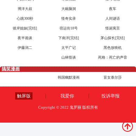
博洋大叔
大碗脑洞
夜车
心跳300秒
怪奇实录
人间谜语
彼岸姐妹[完结]
宿运街18号
怪诞寓言
夜半诡谈
下南洋[完结]
茅山探长[完结]
伊藤润二
太平广记
黑色放映机
山林怪谈
死格：死亡的声音
搞笑漫画
韩国幽默漫画
盲女泰尔莎
触屏版
我爱你
投诉举报
Copyright © 2022 鬼罗丽 版权所有