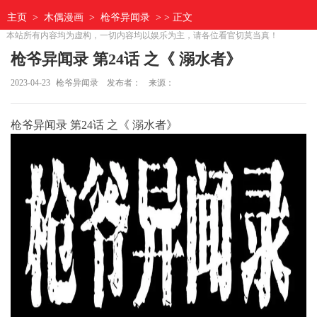
主页
>
木偶漫画
>
枪爷异闻录
> > 正文
本站所有内容均为虚构，一切内容均以娱乐为主，请各位看官切莫当真！
枪爷异闻录 第24话 之《 溺水者》
2023-04-23
枪爷异闻录
发布者：
来源：
枪爷异闻录 第24话 之《 溺水者》