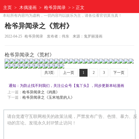
主页
>
木偶漫画
>
枪爷异闻录
> > 正文
本站所有内容均为虚构，一切内容均以娱乐为主，请各位看官切莫当真！
枪爷异闻录之《荒村》
2022-04-25
枪爷异闻录
发布者：伟东
来源：鬼罗丽漫画
枪爷异闻录之《荒村》
共3页:
上一页
1
2
3
下一页
通知：为防止找不到我们，关注公众号【鬼丫头】，同步更新本站漫画
上一篇：
枪爷异闻录之《鸡粪》
下一篇：
枪爷异闻录之《玉米地里的人》
请自觉遵守互联网相关的政策法规，严禁发布广告、色情、暴力、反
动的言论。发现永久封IP禁止访问！