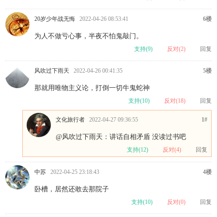
20岁少年战无悔
2022-04-26 08:53:41
6楼
为人不做亏心事，半夜不怕鬼敲门。
支持(
9
)
反对(
2
)
回复
风吹过下雨天
2022-04-26 00:41:35
5楼
那就用唯物主义论，打倒一切牛鬼蛇神
支持(
10
)
反对(
18
)
回复
文化旅行者
2022-04-27 09:36:55
1#
@风吹过下雨天
：讲话自相矛盾 没读过书吧
支持(
12
)
反对(
4
)
回复
中苏
2022-04-25 23:18:43
4楼
卧槽，居然还敢去那院子
支持(
10
)
反对(
0
)
回复