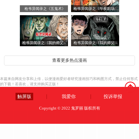
枪爷异闻录之《五鬼术》
枪爷异闻录之《午夜剧场|你有罪》
枪爷异闻录之《我的师父阎老九|鬼手》
枪爷异闻录之《我的师父阎老九|放牛娃》
查看更多热点漫画
本篇来自网友分享和上传，以便漫画爱好者研究漫画技巧和构图方式，禁止任何形式
的下载！若喜欢，请支持购买正版！
触屏版
我爱你
投诉举报
Copyright © 2022 鬼罗丽 版权所有