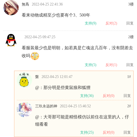
無爲
2022-04-25 22:41:36
3楼
看来动物成精至少也要有个3、500年
支持(
9
)
反对(
2
)
回复
2022-04-25 09:47:25
2楼
看服装最少也是明朝，如若真是亡魂这几百年，没有阴差去
收吗
支持(
5
)
反对(
1
)
回复
槃
2022-04-25 12:01:47
1#
@
：那分明是些黄鼠狼和狐狸
支持(
36
)
反对(
0
)
回复
三玖永远的神
2022-04-25 15:46:52
2#
@
：大哥那可能是精怪模仿以前住在这里的人，仔
细看看
支持(
25
)
反对(
0
)
回复