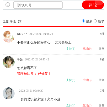
全部评论（
9
）
最新
最早
DOVE.r
2022-08-02 10:46:21
9楼
不要有那么多的好奇心 ，尤其是晚上
支持(
3
)
反对(
0
)
回复
子受
2022-05-28 20:47:42
8楼
怎么都看不了
管理员回复： 已修复！
支持(
3
)
反对(
3
)
回复
2022-05-21 09:40:29
7楼
一切的恐惧都来源于火力不足
支持(
4
)
反对(
1
)
回复