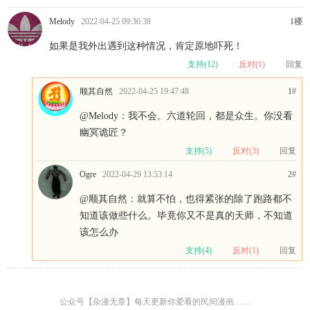
Melody
2022-04-25 09:36:38
1楼
如果是我外出遇到这种情况，肯定原地吓死！
支持(
12
)
反对(
1
)
回复
顺其自然
2022-04-25 19:47:48
1#
@Melody
：我不会。六道轮回，都是众生。你没看
幽冥诡匠？
支持(
5
)
反对(
3
)
回复
Ogre
2022-04-29 13:53:14
2#
@顺其自然
：就算不怕，也得紧张的除了跑路都不
知道该做些什么。毕竟你又不是真的天师，不知道
该怎么办
支持(
4
)
反对(
1
)
回复
公众号【杂漫无章】每天更新你爱看的民间漫画……